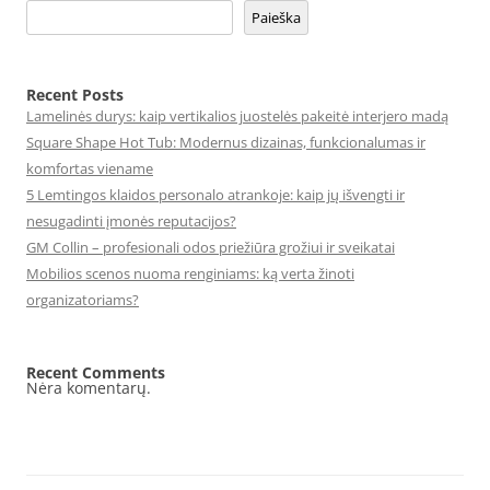
Paieška
Recent Posts
Lamelinės durys: kaip vertikalios juostelės pakeitė interjero madą
Square Shape Hot Tub: Modernus dizainas, funkcionalumas ir
komfortas viename
5 Lemtingos klaidos personalo atrankoje: kaip jų išvengti ir
nesugadinti įmonės reputacijos?
GM Collin – profesionali odos priežiūra grožiui ir sveikatai
Mobilios scenos nuoma renginiams: ką verta žinoti
organizatoriams?
Recent Comments
Nėra komentarų.