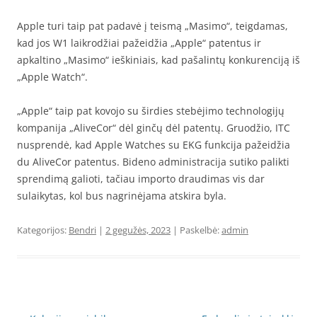
Apple turi
taip pat padavė į teismą „Masimo“, teigdamas,
kad jos W1 laikrodžiai pažeidžia „Apple“ patentus ir
apkaltino „Masimo“ ieškiniais, kad pašalintų konkurenciją iš
„Apple Watch“.
„Apple“ taip pat kovojo su širdies stebėjimo technologijų
kompanija „AliveCor“ dėl ginčų dėl patentų. Gruodžio,
ITC
nusprendė, kad Apple Watches su EKG funkcija pažeidžia
du AliveCor patentus. Bideno administracija sutiko palikti
sprendimą galioti, tačiau importo draudimas vis dar
sulaikytas, kol bus nagrinėjama atskira byla.
Kategorijos:
Bendri
|
2 gegužės, 2023
| Paskelbė:
admin