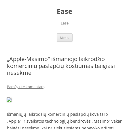
Pereiti
prie
Ease
turinio
Ease
Meniu
„Apple-Masimo“ išmaniojo laikrodžio
komercinių paslapčių kostiumas baigiasi
nesėkme
Parašykite komentarą
Išmaniųjų laikrodžių komercinių paslapčių kova tarp
„Apple“ ir sveikatos technologijų bendrovės „Masimo“ vakar
baigėsi nesėkme, kai prisiekusiesiems nepavyko priimti