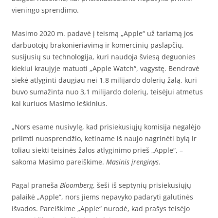
vieningo sprendimo.
Masimo
2020 m. padavė į teismą „Apple“ už tariamą jos
darbuotojų brakonieriavimą ir komercinių paslapčių,
susijusių su technologija, kuri naudoja šviesą deguonies
kiekiui kraujyje matuoti „Apple Watch“, vagystę. Bendrovė
siekė atlyginti daugiau nei 1,8 milijardo dolerių žalą, kuri
buvo sumažinta nuo 3,1 milijardo dolerių, teisėjui atmetus
kai kuriuos Masimo ieškinius.
„Nors esame nusivylę, kad prisiekusiųjų komisija negalėjo
priimti nuosprendžio, ketiname iš naujo nagrinėti bylą ir
toliau siekti teisinės žalos atlyginimo prieš „Apple“, –
sakoma Masimo pareiškime.
Masinis įrenginys
.
Pagal
praneša
Bloomberg
, šeši iš septynių prisiekusiųjų
palaikė „Apple“, nors jiems nepavyko padaryti galutinės
išvados. Pareiškime „Apple“ nurodė, kad prašys teisėjo