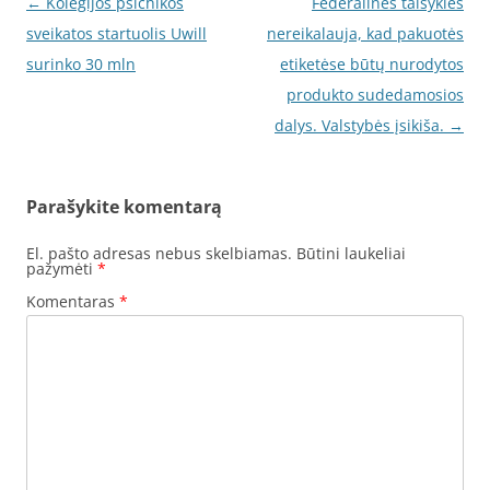
Įrašo
←
Kolegijos psichikos
Federalinės taisyklės
navigacija
sveikatos startuolis Uwill
nereikalauja, kad pakuotės
surinko 30 mln
etiketėse būtų nurodytos
produkto sudedamosios
dalys. Valstybės įsikiša.
→
Parašykite komentarą
El. pašto adresas nebus skelbiamas.
Būtini laukeliai
pažymėti
*
Komentaras
*