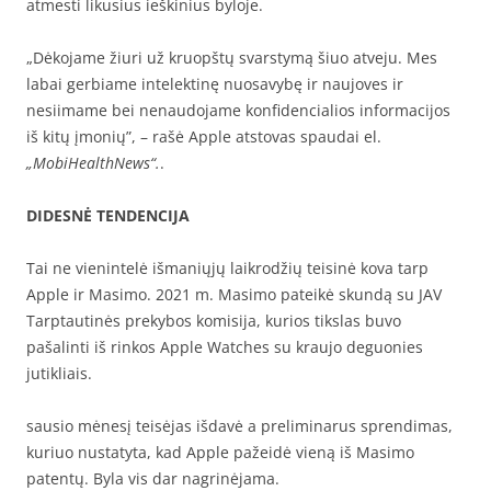
atmesti likusius ieškinius byloje.
„Dėkojame žiuri už kruopštų svarstymą šiuo atveju. Mes
labai gerbiame intelektinę nuosavybę ir naujoves ir
nesiimame bei nenaudojame konfidencialios informacijos
iš kitų įmonių”, – rašė Apple atstovas spaudai el.
„MobiHealthNews“.
.
DIDESNĖ TENDENCIJA
Tai ne vienintelė išmaniųjų laikrodžių teisinė kova tarp
Apple ir Masimo. 2021 m. Masimo pateikė skundą su
JAV
Tarptautinės prekybos komisija, kurios tikslas buvo
pašalinti iš rinkos Apple Watches su kraujo deguonies
jutikliais.
sausio mėnesį teisėjas išdavė a
preliminarus sprendimas,
kuriuo nustatyta, kad Apple pažeidė vieną iš Masimo
patentų. Byla vis dar nagrinėjama.