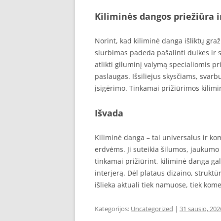
Kiliminės dangos priežiūra 
Norint, kad kiliminė danga išliktų graž
siurbimas padeda pašalinti dulkes ir
atlikti giluminį valymą specialiomis p
paslaugas. Išsiliejus skysčiams, svarb
įsigėrimo. Tinkamai prižiūrimos kilimi
Išvada
Kiliminė danga – tai universalus ir ko
erdvėms. Ji suteikia šilumos, jaukumo 
tinkamai prižiūrint, kiliminė danga gali
interjerą. Dėl plataus dizaino, strukt
išlieka aktuali tiek namuose, tiek kom
Kategorijos:
Uncategorized
|
31 sausio, 202