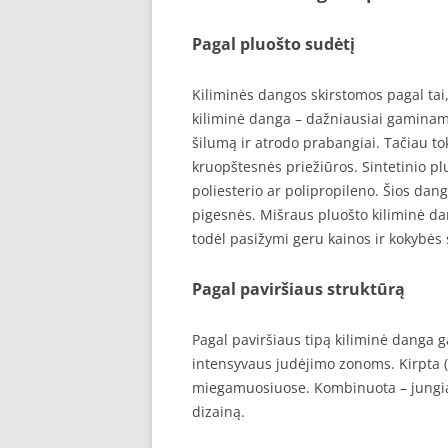
Pagal pluošto sudėtį
Kiliminės dangos skirstomos pagal tai
kiliminė danga – dažniausiai gaminama i
šilumą ir atrodo prabangiai. Tačiau to
kruopštesnės priežiūros. Sintetinio p
poliesterio ar polipropileno. Šios dan
pigesnės. Mišraus pluošto kiliminė dan
todėl pasižymi geru kainos ir kokybės 
Pagal paviršiaus struktūrą
Pagal paviršiaus tipą kiliminė danga gali
intensyvaus judėjimo zonoms. Kirpta 
miegamuosiuose. Kombinuota – jungia k
dizainą.