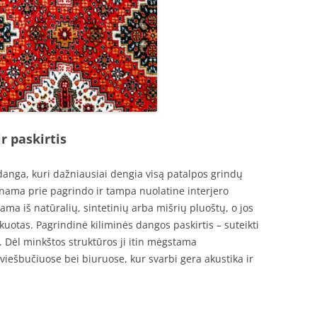
r paskirtis
 danga, kuri dažniausiai dengia visą patalpos grindų
irtinama prie pagrindo ir tampa nuolatine interjero
ama iš natūralių, sintetinių arba mišrių pluoštų, o jos
pūkuotas. Pagrindinė kiliminės dangos paskirtis – suteikti
. Dėl minkštos struktūros ji itin mėgstama
ešbučiuose bei biuruose, kur svarbi gera akustika ir