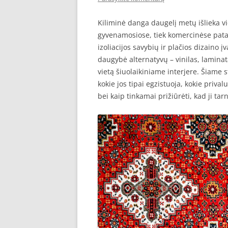
Kiliminė danga daugelį metų išlieka v
gyvenamosiose, tiek komercinėse pata
izoliacijos savybių ir plačios dizaino į
daugybė alternatyvų – vinilas, laminat
vietą šiuolaikiniame interjere. Šiame 
kokie jos tipai egzistuoja, kokie priva
bei kaip tinkamai prižiūrėti, kad ji tarn