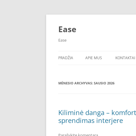
Pereiti
prie
turinio
Ease
Ease
PRADŽIA
APIE MUS
KONTAKTAI
MĖNESIO ARCHYVAS:
SAUSIO 2026
Kiliminė danga – komfor
sprendimas interjere
Parašykite komentarą