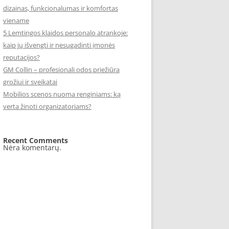
dizainas, funkcionalumas ir komfortas
viename
5 Lemtingos klaidos personalo atrankoje:
kaip jų išvengti ir nesugadinti įmonės
reputacijos?
GM Collin – profesionali odos priežiūra
grožiui ir sveikatai
Mobilios scenos nuoma renginiams: ką
verta žinoti organizatoriams?
Recent Comments
Nėra komentarų.