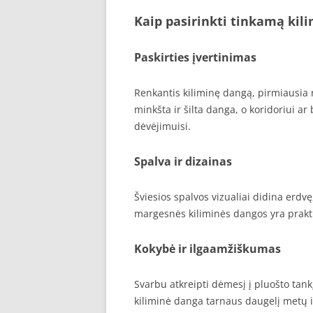
Kaip pasirinkti tinkamą kil
Paskirties įvertinimas
Renkantis kiliminę dangą, pirmiausia r
minkšta ir šilta danga, o koridoriui ar
dėvėjimuisi.
Spalva ir dizainas
Šviesios spalvos vizualiai didina erdv
margesnės kiliminės dangos yra prakt
Kokybė ir ilgaamžiškumas
Svarbu atkreipti dėmesį į pluošto tank
kiliminė danga tarnaus daugelį metų ir