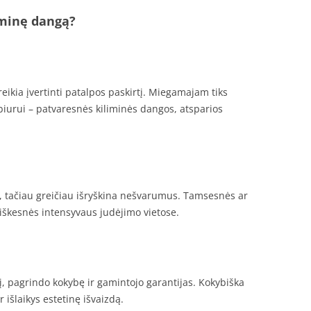
iminę dangą?
eikia įvertinti patalpos paskirtį. Miegamajam tiks
 biurui – patvaresnės kiliminės dangos, atsparios
ę, tačiau greičiau išryškina nešvarumus. Tamsesnės ar
iškesnės intensyvaus judėjimo vietose.
į, pagrindo kokybę ir gamintojo garantijas. Kokybiška
 išlaikys estetinę išvaizdą.