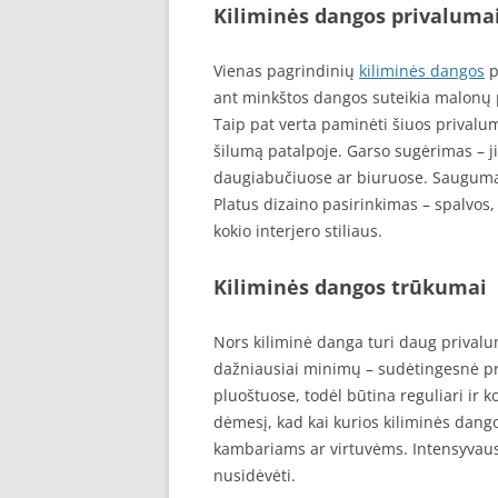
Kiliminės dangos privaluma
Vienas pagrindinių
kiliminės dangos
p
ant minkštos dangos suteikia malonų p
Taip pat verta paminėti šiuos privalum
šilumą patalpoje. Garso sugėrimas – ji 
daugiabučiuose ar biuruose. Saugumas
Platus dizaino pasirinkimas – spalvos, 
kokio interjero stiliaus.
Kiliminės dangos trūkumai
Nors kiliminė danga turi daug privalu
dažniausiai minimų – sudėtingesnė pri
pluoštuose, todėl būtina reguliari ir k
dėmesį, kad kai kurios kiliminės dang
kambariams ar virtuvėms. Intensyvaus
nusidėvėti.