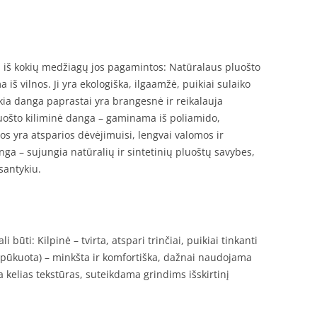
, iš kokių medžiagų jos pagamintos: Natūralaus pluošto
š vilnos. Ji yra ekologiška, ilgaamžė, puikiai sulaiko
kia danga paprastai yra brangesnė ir reikalauja
luošto kiliminė danga – gaminama iš poliamido,
gos yra atsparios dėvėjimuisi, lengvai valomos ir
ga – sujungia natūralių ir sintetinių pluoštų savybes,
santykiu.
 būti: Kilpinė – tvirta, atspari trinčiai, puikiai tinkanti
(pūkuota) – minkšta ir komfortiška, dažnai naudojama
elias tekstūras, suteikdama grindims išskirtinį