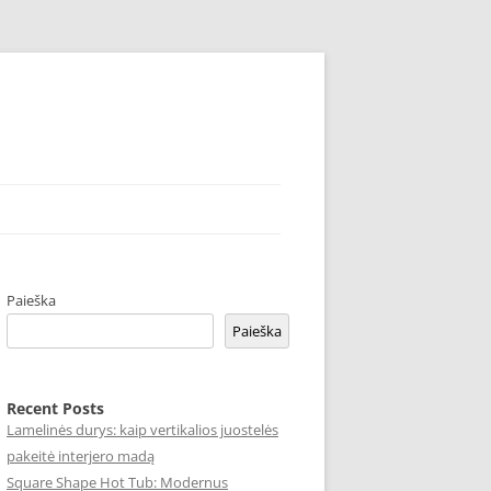
Paieška
Paieška
Recent Posts
Lamelinės durys: kaip vertikalios juostelės
pakeitė interjero madą
Square Shape Hot Tub: Modernus