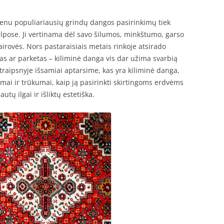
ienu populiariausių grindų dangos pasirinkimų tiek
lpose. Ji vertinama dėl savo šilumos, minkštumo, garso
vairovės. Nors pastaraisiais metais rinkoje atsirado
as ar parketas – kiliminė danga vis dar užima svarbią
straipsnyje išsamiai aptarsime, kas yra kiliminė danga,
lumai ir trūkumai, kaip ją pasirinkti skirtingoms erdvėms
autų ilgai ir išliktų estetiška.