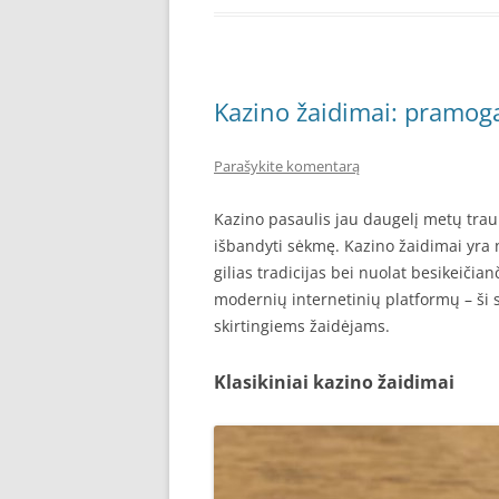
Kazino žaidimai: pramoga
Parašykite komentarą
Kazino pasaulis jau daugelį metų trau
išbandyti sėkmę. Kazino žaidimai yra 
gilias tradicijas bei nuolat besikeičian
modernių internetinių platformų – ši sr
skirtingiems žaidėjams.
Klasikiniai kazino žaidimai