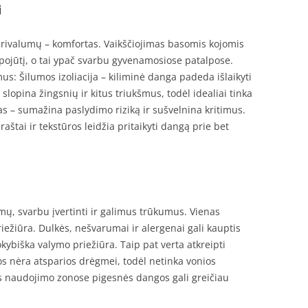
i
rivalumų – komfortas. Vaikščiojimas basomis kojomis
ojūtį, o tai ypač svarbu gyvenamosiose patalpose.
us: Šilumos izoliacija – kiliminė danga padeda išlaikyti
slopina žingsnių ir kitus triukšmus, todėl idealiai tinka
 – sumažina paslydimo riziką ir sušvelnina kritimus.
raštai ir tekstūros leidžia pritaikyti dangą prie bet
mų, svarbu įvertinti ir galimus trūkumus. Vienas
ežiūra. Dulkės, nešvarumai ir alergenai gali kauptis
okybiška valymo priežiūra. Taip pat verta atkreipti
os nėra atsparios drėgmei, todėl netinka vonios
 naudojimo zonose pigesnės dangos gali greičiau