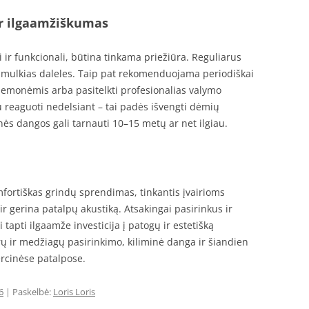
ir ilgaamžiškumas
i ir funkcionali, būtina tinkama priežiūra. Reguliarus
 smulkias daleles. Taip pat rekomenduojama periodiškai
riemonėmis arba pasitelkti profesionalias valymo
u reaguoti nedelsiant – tai padės išvengti dėmių
nės dangos gali tarnauti 10–15 metų ar net ilgiau.
mfortiškas grindų sprendimas, tinkantis įvairioms
ir gerina patalpų akustiką. Atsakingai pasirinkus ir
 tapti ilgaamže investicija į patogų ir estetišką
ūrų ir medžiagų pasirinkimo, kiliminė danga ir šiandien
ercinėse patalpose.
6
| Paskelbė:
Loris Loris